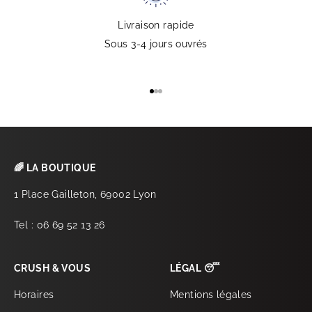
Livraison rapide
Sous 3-4 jours ouvrés
Aller à l'élément 1
Aller à l'élément 2
Aller à l'élément 3
🌈 LA BOUTIQUE
1 Place Gailleton, 69002 Lyon
Tel : 06 69 52 13 26
CRUSH & VOUS
LÉGAL 😴
Horaires
Mentions légales