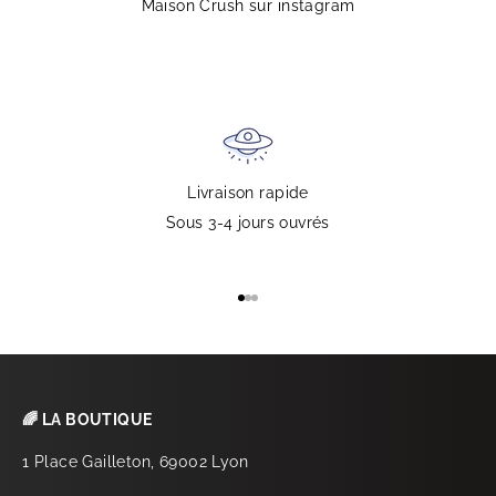
Maison Crush sur instagram
Livraison rapide
Sous 3-4 jours ouvrés
Aller à l'élément 1
Aller à l'élément 2
Aller à l'élément 3
🌈 LA BOUTIQUE
1 Place Gailleton, 69002 Lyon