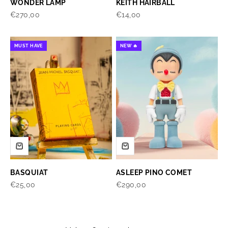
WONDER LAMP
KEITH HAIRBALL
Prix de vente
Prix de vente
€270,00
€14,00
MUST HAVE
NEW 🔥
BASQUIAT
ASLEEP PINO COMET
Prix de vente
Prix de vente
€25,00
€290,00