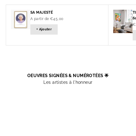
SA MAJESTÉ
T
6
Prix de vente
A partir de €45,00
Pr
€
+ Ajouter
OEUVRES SIGNÉES & NUMÉROTÉES 🌟
Les artistes à l'honneur
HENRIC