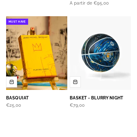
Prix de vente
A partir de €95,00
MUST HAVE
BASQUIAT
BASKET - BLURRY NIGHT
Prix de vente
Prix de vente
€25,00
€79,00