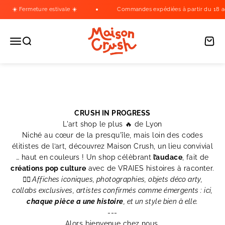
Passer au contenu
☀️ Fermeture estivale ☀️
Commandes expédiées à partir du 18 août
Maison Crush
Ouvrir la navigation
Ouvrir la recherche
Voir l
1
2
3
CRUSH IN PROGRESS
L'art shop le plus 🔥 de Lyon
Niché au cœur de la presqu'île, mais loin des codes
élitistes de l’art, découvrez Maison Crush, un lieu convivial
… haut en couleurs ! Un shop célèbrant
l’audace
, fait de
créations pop culture
avec de VRAIES histoires à raconter.
👉🏼 Affiches iconiques, photographies, objets déco arty,
collabs exclusives, artistes confirmés comme émergents : ici,
chaque pièce a une histoire
, et un style bien à elle.
---
Alors bienvenue chez nous.