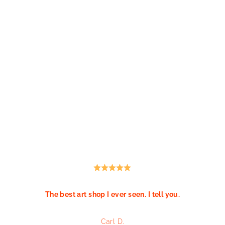
AZUCENA GONZALEZ
The best art shop I ever seen. I tell you.
Carl D.