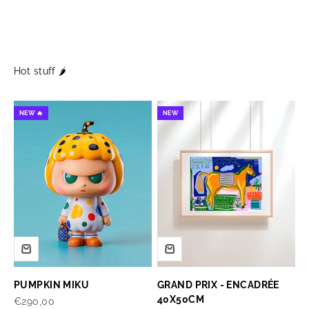
NEW 🔥
NEW
PUMPKIN MIKU
GRAND PRIX - ENCADRÉE
40X50CM
Prix de vente
€290,00